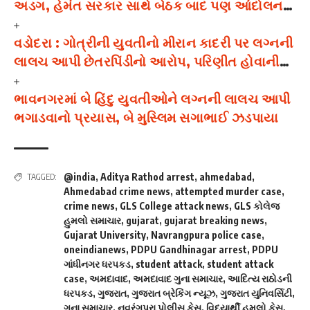
અડગ, હેમંત સરકાર સાથે બેઠક બાદ પણ આંદોલન
ચાલુ
વડોદરા : ગોત્રીની યુવતીનો મીરાન કાદરી પર લગ્નની
લાલચ આપી છેતરપિંડીનો આરોપ, પરિણીત હોવાની
વાત છુપાવ્યાનો દાવો
ભાવનગરમાં બે હિંદુ યુવતીઓને લગ્નની લાલચ આપી
ભગાડવાનો પ્રયાસ, બે મુસ્લિમ સગાભાઈ ઝડપાયા
@india
,
Aditya Rathod arrest
,
ahmedabad
,
TAGGED:
Ahmedabad crime news
,
attempted murder case
,
crime news
,
GLS College attack news
,
GLS કોલેજ
હુમલો સમાચાર
,
gujarat
,
gujarat breaking news
,
Gujarat University
,
Navrangpura police case
,
oneindianews
,
PDPU Gandhinagar arrest
,
PDPU
ગાંધીનગર ધરપકડ
,
student attack
,
student attack
case
,
અમદાવાદ
,
અમદાવાદ ગુના સમાચાર
,
આદિત્ય રાઠોડની
ધરપકડ
,
ગુજરાત
,
ગુજરાત બ્રેકિંગ ન્યૂઝ
,
ગુજરાત યુનિવર્સિટી
,
ગુના સમાચાર
,
નવરંગપુરા પોલીસ કેસ
,
વિદ્યાર્થી હુમલો કેસ
,