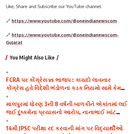
Like, Share and Subscribe our YouTube channel
🔗
https://www.youtube.com/@oneindianewscom
🔗
https://www.youtube.com/@oneindianewscom-
Gujarat
You Might Also Like
FCRA પર કોંગ્રેસ vs ભાજપ : કાયદો લાવનાર
કોંગ્રેસ હવે વિદેશી ભંડોળના કડક નિયમો સામે કેમ
ઉઠાવી રહી છે સવાલ?
માલપુરમાં ધોરણ 3ની 8 વર્ષની બાળકીને એકાંતમાં લઈ
જઈ દુષ્કર્મના પ્રયાસનો આરોપ, નાનાભાઈ ખાંટ
ઝડપાયો
14મી JPSC પરીક્ષા રદ કરવાની માંગ પર વિદ્યાર્થીઓ