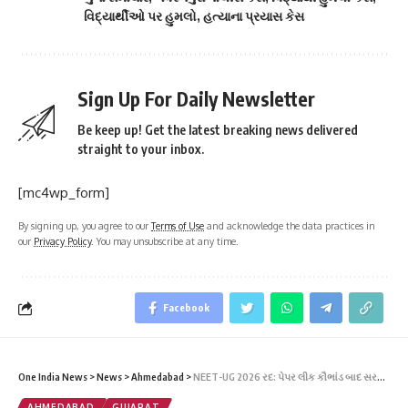
વિદ્યાર્થીઓ પર હુમલો
,
હત્યાના પ્રયાસ કેસ
Sign Up For Daily Newsletter
Be keep up! Get the latest breaking news delivered
straight to your inbox.
[mc4wp_form]
By signing up, you agree to our
Terms of Use
and acknowledge the data practices in
our
Privacy Policy
. You may unsubscribe at any time.
Facebook
One India News
>
News
>
Ahmedabad
>
NEET-UG 2026 રદ: પેપર લીક કૌભાંડ બાદ સરકારનો મોટો નિર્ણય, તપાસ CBIને સોંપાઈ
AHMEDABAD
GUJARAT