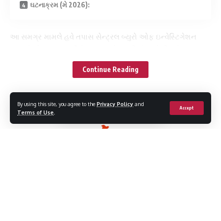
ઘટનાક્રમ (મે 2026):
આ સમગ્ર મામલે હવે તપાસ સેન્ટ્રલ બ્યુરો ઓફ ઇન્વેસ્ટિગેશન
(CBI)ને સોંપવામાં આવી છે. તપાસ એજન્સીઓ પાસેથી મળેલા
પ્રાથમિક ઇનપુટ્સ અનુસાર પરીક્ષાની પ્રક્રિયામાં ગંભીર ગડબડ
Continue Reading
થઈ હોવાની શક્યતા છે.
https://twitter+.com/ANI/status/2054090519199060472
By using this site, you agree to the
Privacy Policy
and
Accept
Terms of Use
.
‘ગેસ પેપર’ વિવાદ શું છે?
રાજસ્થાનમાં એક ‘ગેસ પેપર’ વાયરલ થયું હતું, જેમાંથી NEETના
ઘણા પ્રશ્નો અસલી પરીક્ષામાં પૂછાયા હોવાની આશંકા છે. પ્રાથમિક
તપાસ મુજબ, આ ગેસ પેપરના અંદાજે 120 પ્રશ્નો મૂળ પ્રશ્નપત્ર સાથે
મેળ ખાતા જોવા મળ્યા છે. જેના કારણે પેપર લીકની શંકા વધુ મજબૂત
W
e influence 20 million users and is the number one
બની છે.
business and technology news network on the planet
પેપર લીક કેવી રીતે થયું?