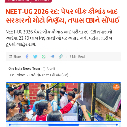
NEET-UG 2026 રદ: પેપર લીક કૌભાંડ બાદ
સરકારનો મોટો નિર્ણય, તપાસ CBIને સોંપાઈ
NEET-UG 2026 પેપર લીક કૌભાંડ બાદ પરીક્ષા રદ, CBI તપાસનો
આદેશ. 22.79 લાખ વિદ્યાર્થીઓ પર અસર, નવી પરીક્ષા તારીખ
ટૂંકમાં જાહેર થશે.
Share
2 Min Read
One India News Team
Last updated: 2026/05/12 at 2:53 પી એમ(PM)