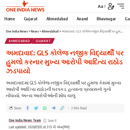
Aa
Home
Gujarat
Ahmedabad
Anand
Bhavnagar
Ga
One India News
>
News
>
Ahmedabad
>
અમદાવાદ: GLS કોલેજ નજીક વિદ્યાર્થી પર હુમલો કરનાર મુખ્ય આરોપી આદિત્ય રાઠોડ ઝડપાયો
AHMEDABAD
GUJARAT
અમદાવાદ: GLS કોલેજ નજીક વિદ્યાર્થી પર
હુમલો કરનાર મુખ્ય આરોપી આદિત્ય રાઠોડ
ઝડપાયો
અમદાવાદમાં GLS કોલેજ નજીક વિદ્યાર્થી પર હુમલા કેસમાં મુખ્ય
આરોપી આદિત્ય રાઠોડની ધરપકડ. હત્યાના પ્રયાસનો ગુનો
નોંધાયો, અન્ય આરોપીઓની શોધ ચાલુ.
Share
2 Min Read
One India News Team
Last updated: 2026/05/12 at 3:13 પી એમ(PM)