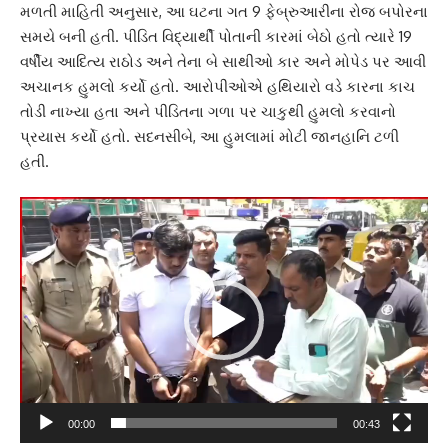
મળતી માહિતી અનુસાર, આ ઘટના ગત 9 ફેબ્રુઆરીના રોજ બપોરના
સમયે બની હતી. પીડિત વિદ્યાર્થી પોતાની કારમાં બેઠો હતો ત્યારે 19
વર્ષીય આદિત્ય રાઠોડ અને તેના બે સાથીઓ કાર અને મોપેડ પર આવી
અચાનક હુમલો કર્યો હતો. આરોપીઓએ હથિયારો વડે કારના કાચ
તોડી નાખ્યા હતા અને પીડિતના ગળા પર ચાકુથી હુમલો કરવાનો
પ્રયાસ કર્યો હતો. સદનસીબે, આ હુમલામાં મોટી જાનહાનિ ટળી
હતી.
વિડિયો
પ્લેયર
00:00
00:43