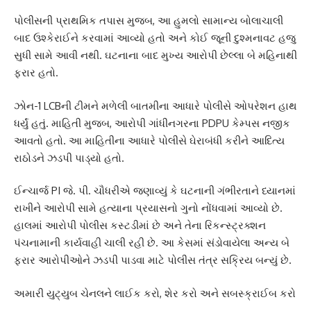
પોલીસની પ્રાથમિક તપાસ મુજબ, આ હુમલો સામાન્ય બોલાચાલી
બાદ ઉશ્કેરાઈને કરવામાં આવ્યો હતો અને કોઈ જૂની દુશ્મનાવટ હજુ
સુધી સામે આવી નથી. ઘટનાના બાદ મુખ્ય આરોપી છેલ્લા બે મહિનાથી
ફરાર હતો.
ઝોન-1 LCBની ટીમને મળેલી બાતમીના આધારે પોલીસે ઓપરેશન હાથ
ધર્યું હતું. માહિતી મુજબ, આરોપી ગાંધીનગરના PDPU કેમ્પસ નજીક
આવતો હતો. આ માહિતીના આધારે પોલીસે ઘેરાબંધી કરીને આદિત્ય
રાઠોડને ઝડપી પાડ્યો હતો.
ઈન્ચાર્જ PI જે. પી. ચૌધરીએ જણાવ્યું કે ઘટનાની ગંભીરતાને ધ્યાનમાં
રાખીને આરોપી સામે હત્યાના પ્રયાસનો ગુનો નોંધવામાં આવ્યો છે.
હાલમાં આરોપી પોલીસ કસ્ટડીમાં છે અને તેના રિકન્સ્ટ્રક્શન
પંચનામાની કાર્યવાહી ચાલી રહી છે. આ કેસમાં સંડોવાયેલા અન્ય બે
ફરાર આરોપીઓને ઝડપી પાડવા માટે પોલીસ તંત્ર સક્રિય બન્યું છે.
અમારી યુટ્યુબ ચેનલને લાઈક કરો, શેર કરો અને સબસ્ક્રાઈબ કરો