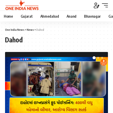
Home
Gujarat
Ahmedabad
Anand
Bhavnagar
Ga
One India News
>
News
>
Dahod
Dahod