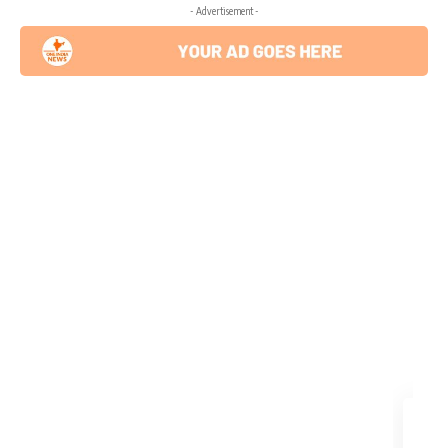
- Advertisement -
GUJAR
F
C
R
A
પ
ર
કોં
ગ્ર
સ
v
s
ભા
જ
પ
:
કા
ય
દો