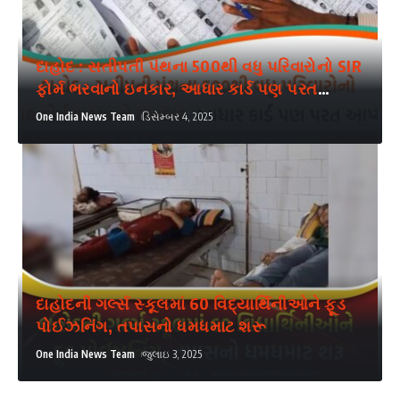
દાહોદ : સતીપતી પંથના 500થી વધુ પરિવારોનો SIR
ફોર્મ ભરવાનો ઇનકાર, આધાર કાર્ડ પણ પરત
આપ્યા
One India News Team
ડિસેમ્બર 4, 2025
દાહોદની ગર્લ્સ સ્કૂલમાં 60 વિદ્યાર્થિનીઓને ફૂડ
પોઈઝનિંગ, તપાસનો ધમધમાટ શરૂ
One India News Team
જુલાઇ 3, 2025