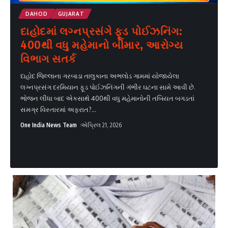
DAHOD
GUJARAT
દાહોદમાં લગ્નપ્રસંગે ફૂડ પોઈઝનિંગ:
400થી વધુ મહેમાનો બીમાર, આરોગ્ય
વિભાગ સતર્ક
દાહોદ જિલ્લાના ગરબાડા તાલુકાના અભલોડ ગામમાં યોજાયેલા
લગ્નપ્રસંગ દરમિયાન ફૂડ પોઈઝનિંગની ગંભીર ઘટના સામે આવી છે.
ભોજન લીધા બાદ એકસાથે 400થી વધુ મહેમાનોની તબિયત બગડતાં
સમગ્ર વિસ્તારમાં અફરાત?
...
One India News Team
એપ્રિલ 21, 2026