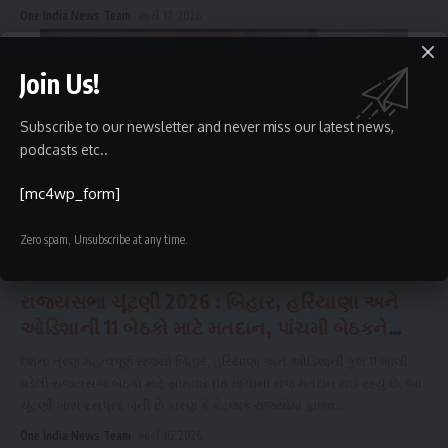
One India News Team
માર્ચ 17, 2026
Join Us!
Subscribe to our newsletter and never miss our latest news,
podcasts etc..
[mc4wp_form]
Zero spam, Unsubscribe at any time.
GUJARAT
રાજ્યસભા ચૂંટણી 2026 : બિહાર, હરિયાણા અને
ઓડિશાની 11 બેઠકો માટે મતદાન, પાંચમી બેઠકને
લઈને બિહારમાં રસપ્રદ જંગ
દેશના ત્રણ મહત્વપૂર્ણ રાજ્યો બિહાર, હરિયાણા અને ઓડિશાની કુલ 11 ખાલી
પડેલી રાજ્યસભા બેઠકો માટે સોમવાર (16 માર્ચ)ના રોજ મતદાન થઈ રહ્યું છે. આ
ચૂંટણી ખાસ રસપ્રદ બની છે કારણ કે કેટલાક રાજ્યોમાં ફાળવ
...
One India News Team
માર્ચ 16, 2026