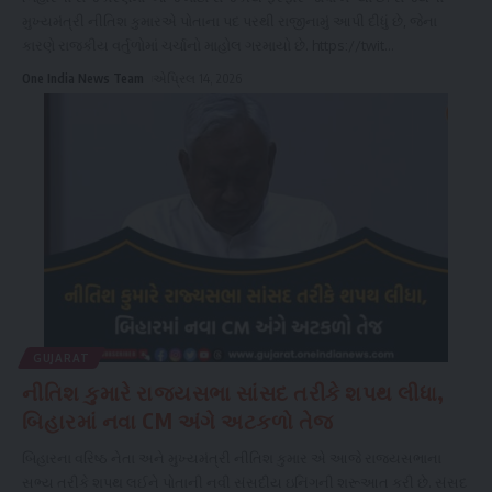
મુખ્યમંત્રી નીતિશ કુમારએ પોતાના પદ પરથી રાજીનામું આપી દીધું છે, જેના
કારણે રાજકીય વર્તુળોમાં ચર્ચાનો માહોલ ગરમાયો છે. https://twit
...
One India News Team
એપ્રિલ 14, 2026
GUJARAT
નીતિશ કુમારે રાજ્યસભા સાંસદ તરીકે શપથ લીધા,
બિહારમાં નવા CM અંગે અટકળો તેજ
બિહારના વરિષ્ઠ નેતા અને મુખ્યમંત્રી નીતિશ કુમાર એ આજે રાજ્યસભાના
સભ્ય તરીકે શપથ લઈને પોતાની નવી સંસદીય ઇનિંગની શરૂઆત કરી છે. સંસદ