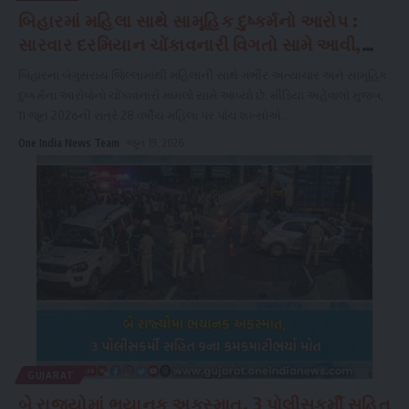
બિહારમાં મહિલા સાથે સામૂહિક દુષ્કર્મનો આરોપ :
સારવાર દરમિયાન ચોંકાવનારી વિગતો સામે આવી,
પોલીસ તપાસ તેજ
બિહારના બેગુસરાય જિલ્લામાંથી મહિલાની સાથે ગંભીર અત્યાચાર અને સામૂહિક
દુષ્કર્મના આરોપોનો ચોંકાવનારો મામલો સામે આવ્યો છે. મીડિયા અહેવાલો મુજબ,
11 જૂન 2026ની રાત્રે 28 વર્ષીય મહિલા પર પાંચ શખ્સોએ
...
One India News Team
જૂન 19, 2026
GUJARAT
બે રાજ્યોમાં ભયાનક અકસ્માત, 3 પોલીસકર્મી સહિત