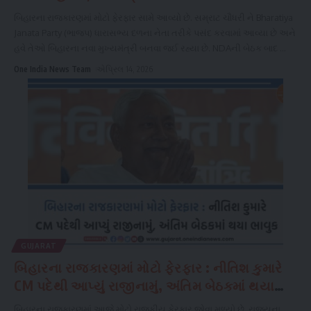
બિહારના રાજકારણમાં મોટો ફેરફાર સામે આવ્યો છે. સમ્રાટ ચૌધરી ને Bharatiya
Janata Party (ભાજપ) ધારાસભ્ય દળના નેતા તરીકે પસંદ કરવામાં આવ્યા છે અને
હવે તેઓ બિહારના નવા મુખ્યમંત્રી બનવા જઈ રહ્યા છે. NDAની બેઠક બાદ
...
One India News Team
એપ્રિલ 14, 2026
GUJARAT
બિહારના રાજકારણમાં મોટો ફેરફાર : નીતિશ કુમારે
CM પદેથી આપ્યું રાજીનામું, અંતિમ બેઠકમાં થયા
ભાવુક
બિહારના રાજકારણમાં આજે મોટો રાજકીય ફેરફાર જોવા મળ્યો છે. રાજ્યના