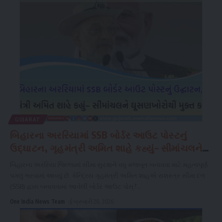
GUJARAT
બિહારના અરરિયામાં SSB બોર્ડર આઉટ પોસ્ટનું
ઉદ્ઘાટન, ગૃહમંત્રી અમિત શાહે કહ્યું– સીમાંચલને
ઘૂસણખોરોથી મુક્ત કરાશે
બિહારના અરરિયા જિલ્લામાં સીમા સુરક્ષાને વધુ મજબૂત બનાવવા માટે મહત્વપૂર્ણ
પગલું ભરવામાં આવ્યું છે. કેન્દ્રિય ગૃહમંત્રી અમિત શાહએ સશસ્ત્ર સીમા દળ
(SSB) દ્વારા બનાવવામાં આવેલી બોર્ડર આઉટ પોસ્?
...
One India News Team
ફેબ્રુવારી 26, 2026