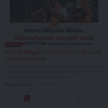
GUJARAT
ભાજપમાં ઐતિહાસિક પરિવર્તન: નિતિન નવીન બનશે
નવા રાષ્ટ્રીય અધ્યક્ષ
ભારતીય જનતા પાર્ટીના ઇતિહાસમાં 20 જાન્યુઆરી, 2026 એક મહત્વપૂર્ણ દિવસ
તરીકે નોંધાવાનો છે. 45 વર્ષીય નિતિન નવીનનું પાર્ટીના આગામી રાષ્ટ્રીય અધ્યક્ષ
તરીકે બિનહરીફ ચૂંટાઈ આવવું લગભગ નિશ્ચિત છે. ડિ?
...
One India News Team
જાન્યુઆરી 17, 2026
1
2
3
…
7
8