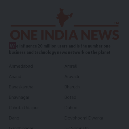
W
e influence 20 million users and is the number one
business and technology news network on the planet
Ahmedabad
Amreli
Anand
Aravalli
Banaskantha
Bharuch
Bhavnagar
Botad
Chhota Udaipur
Dahod
Dang
Devbhoomi Dwarka
Gandhinagar
Gir Somnath