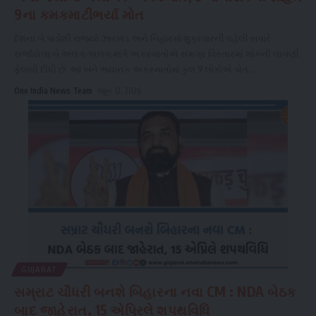
9ના કમકમાટીભર્યા મોત
દેશના બે પાડોશી રાજ્યો ઝારખંડ અને બિહારમાં શુક્રવારની વહેલી સવારે
સર્જાયેલા બે અલગ-અલગ માર્ગ અકસ્માતોએ સમગ્ર વિસ્તારમાં શોકની લાગણી
ફેલાવી દીધી છે. આ બંને ભયાનક અકસ્માતોમાં કુલ 9 લોકોએ પોત
...
One India News Team
જૂન 12, 2026
GUJARAT
સમ્રાટ ચૌધરી બનશે બિહારના નવા CM : NDA બેઠક
બાદ જાહેરાત, 15 એપ્રિલે શપથવિધિ