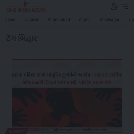
Home
Gujarat
Ahmedabad
Anand
Bhavnagar
Ga
ટૅગ
બિહાર
GUJARAT