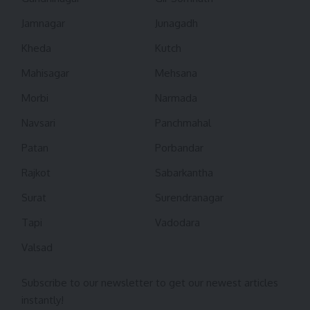
Jamnagar
Junagadh
Kheda
Kutch
Mahisagar
Mehsana
Morbi
Narmada
Navsari
Panchmahal
Patan
Porbandar
Rajkot
Sabarkantha
Surat
Surendranagar
Tapi
Vadodara
Valsad
Subscribe to our newsletter to get our newest articles
instantly!