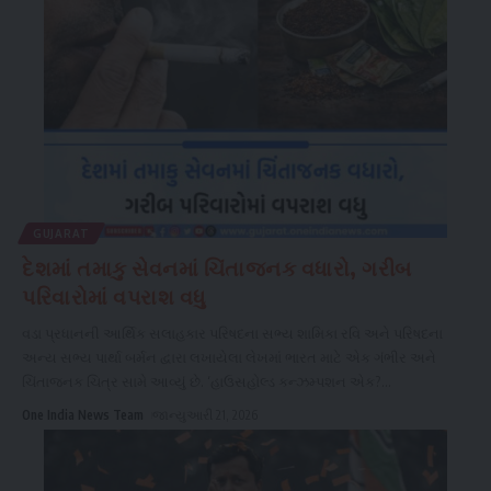
GUJARAT
દેશમાં તમાકુ સેવનમાં ચિંતાજનક વધારો, ગરીબ
પરિવારોમાં વપરાશ વધુ
વડા પ્રધાનની આર્થિક સલાહકાર પરિષદના સભ્ય શામિકા રવિ અને પરિષદના
અન્ય સભ્ય પાર્થા બર્મન દ્વારા લખાયેલા લેખમાં ભારત માટે એક ગંભીર અને
ચિંતાજનક ચિત્ર સામે આવ્યું છે. ‘હાઉસહોલ્ડ કન્ઝમ્પશન એક?
...
One India News Team
જાન્યુઆરી 21, 2026