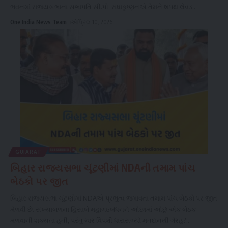
ભવનમાં રાજ્યસભાના સભાપતિ સી.પી. રાધાકૃષ્ણનએ તેમને શપથ લેવડ
...
One India News Team
એપ્રિલ 10, 2026
GUJARAT
બિહાર રાજ્યસભા ચૂંટણીમાં NDAની તમામ પાંચ
બેઠકો પર જીત
બિહાર રાજ્યસભા ચૂંટણીમાં NDAએ પ્રભુત્વ જમાવતા તમામ પાંચ બેઠકો પર જીત
મેળવી છે. સંખ્યાબળના હિસાબે મહાગઠબંધનને ઓછામાં ઓછું એક બેઠક
મળવાની શક્યતા હતી, પરંતુ ચાર વિપક્ષી ધારાસભ્યો મતદાનથી ગેરહ?
...