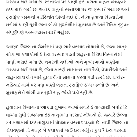
ગરકાવ થઈ ગયા છે. રસ્તાઓ પર પાણી ફરી વળતા વાહન વ્યવહાર
ઠપ્પ થઈ ગયો છે, અનેક વાહનો રસ્તાઓ પર જ ફસાઈ ગયા છે અને
ટ્રાફિક જામની પરિસ્થિતિ ઊભી થઈ છે. નીચાણવાળા વિસ્તારોમાં
ઘરોમાં પાણી ઘૂસી જતા લોકો મુશ્કેલીમાં મુકાયા છે અને દૈનિક જીવન
સંપૂર્ણપણે અસ્તવ્યસ્ત થઈ ગયું છે.
આણંદ જિલ્લાના ઉમરેઠમાં પણ ભારે વરસાદ નોંધાયો છે, જ્યાં માત્ર
થોડા જ કલાકોમાં 5 ઇંચ વરસાદ પડતાં શહેરના વિવિધ વિસ્તારોમાં
પાણી ભરાઈ ગયા છે. નગરની ગલીઓ અને મુખ્ય માર્ગો પાણીમાં
ગરકાવ થઈ ગયા છે, જેના કારણે સામાન્ય નાગરિકો, વેપારીઓ અને
વાહનચાલકોને ભારે હાલાકીનો સામનો કરવો પડી રહ્યો છે. ડાકોર-
નડિયાદ માર્ગ પર પણ પાણી ભરાતા ટ્રાફિક ઠપ્પ બન્યો છે અને
મુસાફરોને લાંબી વાર સુધી રાહ જોવી પડી રહી છે.
હવામાન વિભાગના આંકડા મુજબ, આજે સવારે 6 વાગ્યાથી બપોરે 12
વાગ્યા સુધી રાજ્યના 66 તાલુકામાં વરસાદ નોંધાયો છે, જ્યારે છેલ્લા
24 કલાકમાં 129 તાલુકામાં ધોધમાર વરસાદ પડ્યો છે. તાપી જિલ્લાના
ડોલવણમાં તો માત્ર બે કલાકમાં જ 5 ઇંચ સહિત કુલ 7 ઇંચ વરસાદ