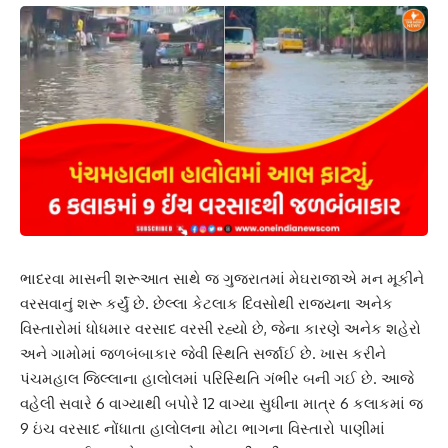
ભાદરવા માસની શરૂઆત સાથે જ ગુજરાતમાં મેઘરાજાએ મન મૂકીને
વરસવાનું શરૂ કર્યું છે. છેલ્લા કેટલાક દિવસોથી રાજ્યના અનેક
વિસ્તારોમાં ધોધમાર વરસાદ વરસી રહ્યો છે, જેના કારણે અનેક શહેરો
અને ગામોમાં જળબંબાકાર જેવી સ્થિતિ સર્જાઈ છે. ખાસ કરીને
પંચમહાલ જિલ્લાના હાલોલમાં પરિસ્થિતિ ગંભીર બની ગઈ છે. આજે
વહેલી સવારે 6 વાગ્યાથી બપોરે 12 વાગ્યા સુધીના માત્ર 6 કલાકમાં જ
9 ઇંચ વરસાદ નોંધાતા હાલોલના મોટા ભાગના વિસ્તારો પાણીમાં