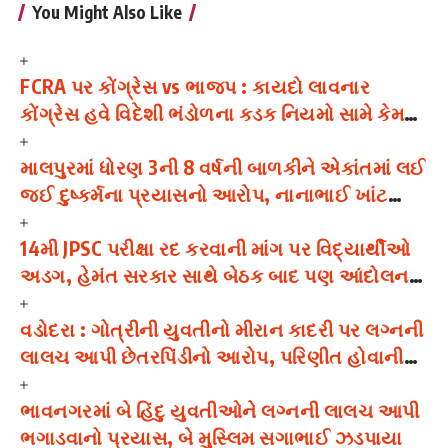
You Might Also Like
FCRA પર કોંગ્રેસ vs ભાજપ : કાયદો લાવનાર
કોંગ્રેસ હવે વિદેશી ભંડોળના કડક નિયમો સામે કેમ
ઉઠાવી રહી છે સવાલ?
માલપુરમાં ધોરણ 3ની 8 વર્ષની બાળકીને એકાંતમાં લઈ
જઈ દુષ્કર્મના પ્રયાસનો આરોપ, નાનાભાઈ ખાંટ
ઝડપાયો
14મી JPSC પરીક્ષા રદ કરવાની માંગ પર વિદ્યાર્થીઓ
અડગ, હેમંત સરકાર સાથે બેઠક બાદ પણ આંદોલન
ચાલુ
વડોદરા : ગોત્રીની યુવતીનો મીરાન કાદરી પર લગ્નની
લાલચ આપી છેતરપિંડીનો આરોપ, પરિણીત હોવાની
વાત છુપાવ્યાનો દાવો
ભાવનગરમાં બે હિંદુ યુવતીઓને લગ્નની લાલચ આપી
ભગાડવાનો પ્રયાસ, બે મુસ્લિમ સગાભાઈ ઝડપાયા