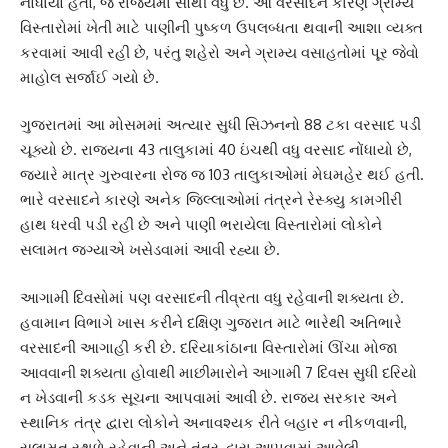
નોંધાયો હતો, જે રાજ્યમાં સૌથી વધુ છે. આ વરસાદને કારણે ગ્રામ્ય
વિસ્તારોમાં ખેતી માટે પાણીની પુષ્કળ ઉપલબ્ધતા થવાની આશા વ્યક્ત
કરવામાં આવી રહી છે, પરંતુ શહેરો અને ગ્રામ્ય વસાહતોમાં પૂર જેવો
માહોલ સર્જાઈ ગયો છે.
ગુજરાતમાં આ મોસમમાં અત્યાર સુધી સિઝનનો 88 ટકા વરસાદ પડી
ચૂક્યો છે. રાજ્યના 43 તાલુકામાં 40 ઇંચથી વધુ વરસાદ નોંધાયો છે,
જ્યારે માત્ર ગુરુવારના રોજ જ 103 તાલુકાઓમાં મેઘમહેર થઈ હતી.
ભારે વરસાદને કારણે અનેક જિલ્લાઓમાં તંત્રને રેસ્ક્યુ કામગીરી
હાથ ધરવી પડી રહી છે અને પાણી ભરાયેલા વિસ્તારોમાં લોકોને
સલામત જગ્યાએ ખસેડવામાં આવી રહ્યા છે.
આગામી દિવસોમાં પણ વરસાદની તીવ્રતા વધુ રહેવાની શક્યતા છે.
હવામાન વિભાગે ખાસ કરીને દક્ષિણ ગુજરાત માટે ભારેથી અતિભારે
વરસાદની આગાહી કરી છે. દરિયાકાંઠાના વિસ્તારોમાં ઊંચા મોજા
આવવાની શક્યતા હોવાથી માછીમારોને આગામી 7 દિવસ સુધી દરિયો
ન ખેડવાની કડક સૂચના આપવામાં આવી છે. રાજ્ય સરકાર અને
સ્થાનિક તંત્ર દ્વારા લોકોને અનાવશ્યક રીતે બહાર ન નીકળવાની,
સલામત સ્થળે રહેવાની અને તંત્ર દ્વારા આપવામાં આવેલી