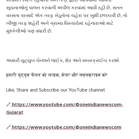
સૂચનાઓનું પાલન કરવાની અપીલ કરવામાં આવી રહી છે. સતત
વરસતા વરસાદે એક તરફ ખેડૂતોના ચહેરા પર ખુશી છલકાવી છે, તો
બીજી તરફ શહેરી અને ગ્રામ્ય વિસ્તારોમાં રહેનારાઓ માટે
મુશ્કેલીઓ પણ વધારી છે.
અમારી યુટ્યુબ ચેનલને લાઈક, શેર અને સબસ્ક્રાઈબ કરશો
हमारी यूट्यूब चैनल को लाइक, शेयर और सब्सक्राइब करे
Like, Share and Subscribe our YouTube channel
🔗
https://www.youtube.com/@oneindianewscom-
Gujarat
🔗
https://www.youtube.com/@oneindianewscom