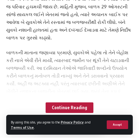
જ પરિવાર હચમચી જાય છે. માહિતી મુજબ, બાળક 29 ઓગસ્ટની
સાંજે સાયકલ લઈને ખેતરમાં જતો હતો, ત્યારે અચાનક બાઈક પર
આવેલા બે યુવકોએ તેને રસ્તામાં જ બળજબરીથી રોકી લીધો. બંને
યુવકો નશાની હાલતમાં હતા અને દબંગાઈ દેખાડવા માટે તેમણે નિર્દોષ
બાળક પર ગુસ્સો કાઢ્યો.
બાળકની માતાના જણાવ્યા પ્રમાણે, યુવકોએ પહેલા તો તેને બેહોશ
કરી નાખે એવી રીતે માર્યો, ત્યારબાદ જમીન પર થૂંકી તેને ચટાડવાની
બળજબરી કરી. આ દરમિયાન તેઓએ જાતિવાદી શબ્દોનો ઉપયોગ
કરીને બાળકનું મનોબળ તોડી નાખ્યું અને તેને ડરાવવાનો પ્રયાસ
કર્યો. અહીં જ અટક્યા નહીં, પરંતુ ત્યારબાદ છરીની અણીએ તેને
ખેંચીને નજીકના બાજરીના ખેતરમાં લઈ ગયા, જ્યાં તેના કપડાં
ઉતરાવ્યા અને તેની સાથે કૂકર્મ કરવાનો પ્રયાસ કર્યો. નિર્દોષ બાળક
જીવના ભયથી કાંપતો રહ્યો, પરંતુ સદભાગ્યે ગામના કેટલાક લોકો
Continue Reading
ઘટના સ્થળે આવી પહોંચ્યા, જેને જોઈને આરોપીઓ તરત જ ભાગી
ગયા.
By using this site, you agree to the
Privacy Policy
and
Accept
Terms of Use
.
આ સમગ્ર બનાવથી બાળક માનસિક રીતે ખૂબ ડરી ગયો અને રડતો-