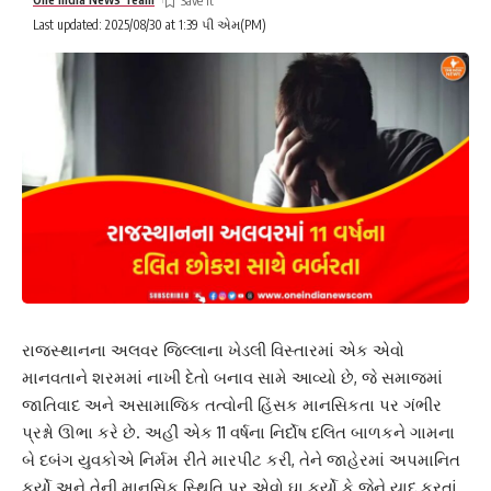
Last updated: 2025/08/30 at 1:39 પી એમ(PM)
રાજસ્થાનના અલવર જિલ્લાના ખેડલી વિસ્તારમાં એક એવો
માનવતાને શરમમાં નાખી દેતો બનાવ સામે આવ્યો છે, જે સમાજમાં
જાતિવાદ અને અસામાજિક તત્વોની હિંસક માનસિકતા પર ગંભીર
પ્રશ્નો ઊભા કરે છે. અહીં એક 11 વર્ષના નિર્દોષ દલિત બાળકને ગામના
બે દબંગ યુવકોએ નિર્મમ રીતે મારપીટ કરી, તેને જાહેરમાં અપમાનિત
કર્યો અને તેની માનસિક સ્થિતિ પર એવો ઘા કર્યો કે જેને યાદ કરતાં