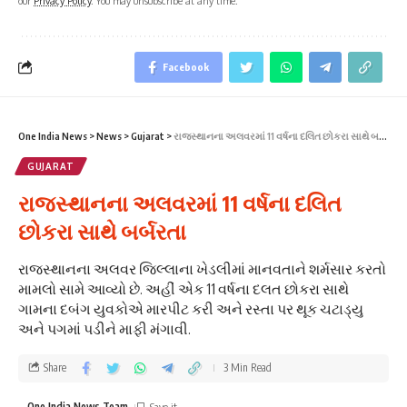
our
Privacy Policy
. You may unsubscribe at any time.
Facebook
One India News
>
News
>
Gujarat
>
રાજસ્થાનના અલવરમાં 11 વર્ષના દલિત છોકરા સાથે બર્બરતા
GUJARAT
રાજસ્થાનના અલવરમાં 11 વર્ષના દલિત
છોકરા સાથે બર્બરતા
રાજસ્થાનના અલવર જિલ્લાના ખેડલીમાં માનવતાને શર્મસાર કરતો
મામલો સામે આવ્યો છે. અહીં એક 11 વર્ષના દલત છોકરા સાથે
ગામના દબંગ યુવકોએ મારપીટ કરી અને રસ્તા પર થૂક ચટાડ્યુ
અને પગમાં પડીને માફી મંગાવી.
Share
3 Min Read
One India News Team