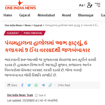
Aa
Home
Gujarat
Ahmedabad
Anand
Bhavnagar
Ga
One India News
>
News
>
Gujarat
>
પંચમહાલના હાલોલમાં આભ ફાટ્યું, 6 કલાકમાં 9 ઈંચ વરસાદથી જળબંબાકાર
GUJARAT
PANCHMAHAL
પંચમહાલના હાલોલમાં આભ ફાટ્યું, 6
કલાકમાં 9 ઈંચ વરસાદથી જળબંબાકાર
ભાદરવાની શરૂઆતથી જ ગુજરાતમાં મેઘરાજા મન મૂકીને વરસી
રહ્યા છે. હવામાન વિભાગની આગાહી મુજબ, રાજ્યના અનેક
વિસ્તારોમાં ધોધમાર વરસાદ વરસી રહ્યો છે, જેના કારણે
જળબંબાકાર જેવી સ્થિતિ સર્જાઈ છે.
Share
3 Min Read
One India News Team
Last updated: 2025/08/30 at 2:40 પી એમ(PM)