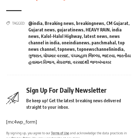
@india
,
Breaking news
,
breakingnews
,
CM Gujarat
,
TAGGED:
Gujarat news
,
gujaratinews
,
HEAVY RAIN
,
india
news
,
Kalol-Halol Highway
,
latest news
,
news
channel in india
,
oneindianews
,
panchmahal
,
top
news channel
,
topnews
,
topnewschannelinindia
,
ગુજરાત
,
ધોધમાર વરસાદ
,
પંચમહાલ જિલ્લા
,
ભાદરવા
,
ભારતીય
હવામાન વિભાગ
,
મેઘરાજા
,
વરસાદથી જળબંબાકાર
Sign Up For Daily Newsletter
Be keep up! Get the latest breaking news delivered
straight to your inbox.
[mc4wp_form]
By signing up, you agree to our
Terms of Use
and acknowledge the data practices in