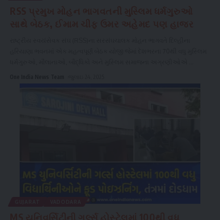
RSS પ્રમુખ મોહન ભાગવતની મુસ્લિમ ધર્મગુરુઓ
સાથે બેઠક, ઈમામ ચીફ ઉમર અહેમદ પણ હાજર
રાષ્ટ્રીય સ્વયંસેવક સંઘ (RSS)ના સરસંઘચાલક મોહન ભાગવતે દિલ્હીના
હરિયાણા ભવનમાં એક મહત્વપૂર્ણ બેઠક યોજી જેમાં દેશભરના 70થી વધુ મુસ્લિમ
ધર્મગુરુઓ, મૌલાનાઓ, બૌદ્ધિકો અને મુસ્લિમ સમાજના અગ્રણીઓએ
...
One India News Team
જુલાઇ 24, 2025
GUJARAT
VADODARA
MS યુનિવર્સિટીની ગર્લ્સ હોસ્ટેલમાં 100થી વધુ