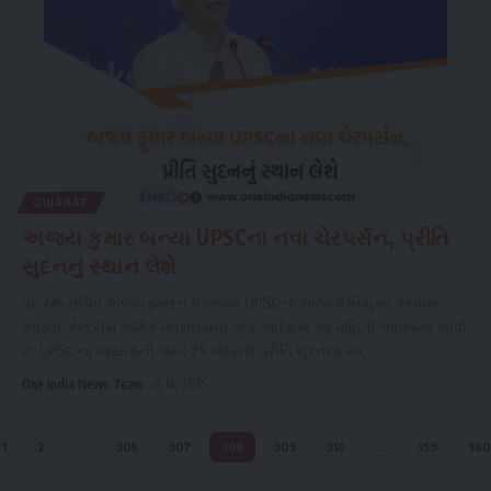
GUJARAT
અજય કુમાર બન્યા UPSCના નવા ચેરપર્સન, પ્રીતિ
સુદનનું સ્થાન લેશે
પૂર્વ રક્ષા સચિવ અજયકુમારને મંગળવારે UPSC ના અધ્યક્ષ નિયુક્ત કરવામાં
આવ્યા. કેન્દ્રીય કાર્મિક મંત્રાલયના એક આદેશમાં આ માહિતી આપવામાં આવી
છે. UPSC ના અધ્યક્ષની પોસ્ટ 29 એપ્રિલે પ્રીતિ સુદનનો કાર્
...
One India News Team
મે 14, 2025
1
2
…
306
307
308
309
310
…
359
360