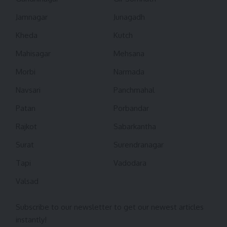
Jamnagar
Junagadh
Kheda
Kutch
Mahisagar
Mehsana
Morbi
Narmada
Navsari
Panchmahal
Patan
Porbandar
Rajkot
Sabarkantha
Surat
Surendranagar
Tapi
Vadodara
Valsad
Subscribe to our newsletter to get our newest articles
instantly!