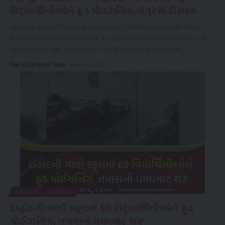
વિદ્યાર્થિનીઓને ફૂડ પોઇઝનિંગ, તંત્રમાં દોડધામ
એમએસ યુનિવર્સિટીની ગર્લ્સ હોસ્ટેલમાં રહેતી 100 ઉપરાંત વિધાર્થિનીઓને
મંગળવારની રાત્રે ભોજન લીધા બાદ ફૂડ પોઈઝનિંગ થતા દોડધામ થઈ ગઈ હતી.
મધરાતે પોલીસ જીપ, એમ્બ્યુલન્સ, ખાનગી વાહનો, રિક્ષાઓ એમ જ
...
One India News Team
જુલાઇ 9, 2025
DAHOD
GUJARAT
દાહોદની ગર્લ્સ સ્કૂલમાં 60 વિદ્યાર્થિનીઓને ફૂડ
પોઈઝનિંગ, તપાસનો ધમધમાટ શરૂ