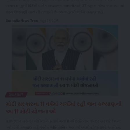
જગન્નાથજીની 148મી વાર્ષિક રથયાત્રા આવતીકાલે, 27 જૂનના રોજ અમદાવાદમાં
ભવ્ય ઉજવણી સાથે નીકળવાની છે. રથયાત્રાને લઈને સમગ્ર શહે
...
One India News Team
જૂન 26, 2025
GUJARAT
મોદી સરકારના 11 વર્ષમાં ચર્ચામાં રહી જન કલ્યાણની
આ 11 મોટી યોજનાઓ
વડાપ્રધાન નરેન્દ્ર મોદીના નેતૃત્વમાં ગયા 11 વર્ષ દરમિયાન કેન્દ્ર સરકારે દેશના
ગરીબોની કલ્યાણ માટે અનેક ઐતિહાસિક અને લોકલક્ષી યોજનાઓ અમલમાં