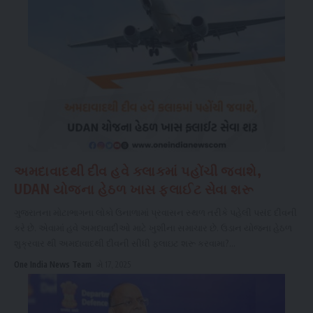
અમદાવાદથી દીવ હવે કલાકમાં પહોંચી જવાશે,
UDAN યોજના હેઠળ ખાસ ફ્લાઈટ સેવા શરૂ
ગુજરાતના મોટાભાગના લોકો ઉનાળામાં પ્રવાસન સ્થળ તરીકે પહેલી પસંદ દીવની
કરે છે. એવામાં હવે અમદાવાદીઓ માટે ખુશીના સમાચાર છે. ઉડાન યોજના હેઠળ
શુક્રવાર થી અમદાવાદથી દીવની સીધી ફ્લાઇટ શરૂ કરવામા?
...
One India News Team
મે 17, 2025