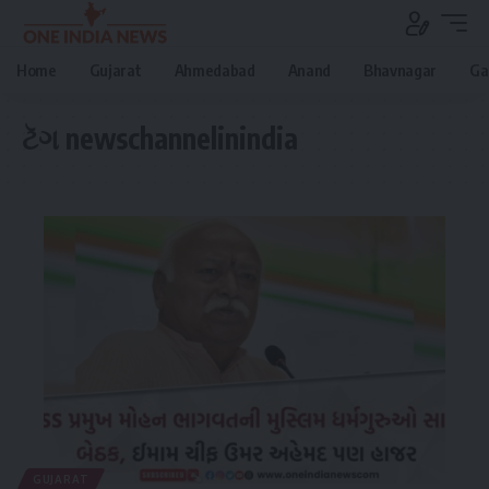
Home
Gujarat
Ahmedabad
Anand
Bhavnagar
Ga
ટૅગ
newschannelinindia
GUJARAT